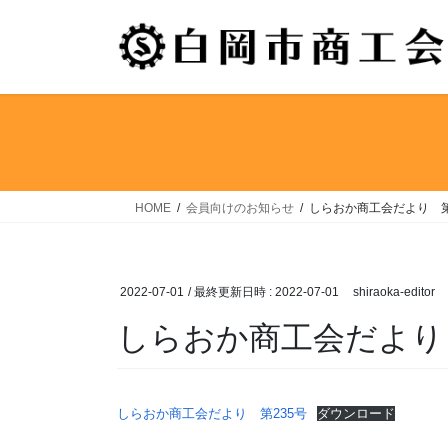
コ
ナ
ン
ビ
テ
ゲ
ン
ー
ツ
シ
へ
ョ
ス
ン
キ
に
ッ
移
HOME
会員向けのお知らせ
しらおか商工会だより 第
プ
動
2022-07-01
/ 最終更新日時 :
2022-07-01
shiraoka-editor
しらおか商工会だより
しらおか商工会だより 第235号
ダウンロード