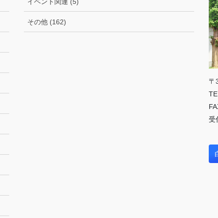
イベント関連 (5)
その他 (162)
〒
TE
FA
受