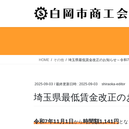
コ
ナ
ン
ビ
テ
ゲ
ン
ー
ツ
シ
へ
ョ
ス
ン
キ
に
ッ
移
HOME
その他
埼玉県最低賃金改正のお知らせ～令和7
プ
動
2025-09-03
/ 最終更新日時 :
2025-09-03
shiraoka-editor
埼玉県最低賃金改正のお
令和7年11月1日
時間
額
1,141円
から
とな