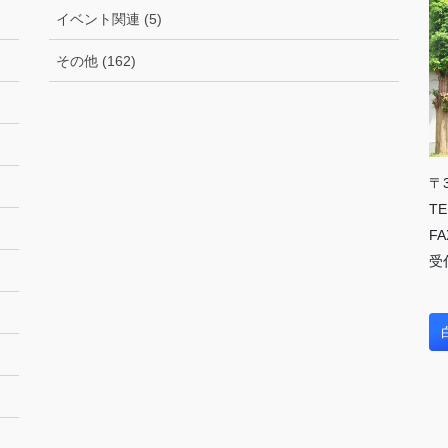
イベント関連 (5)
その他 (162)
〒
TE
FA
受