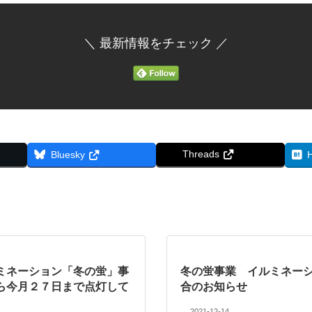
＼ 最新情報をチェック ／
Threads
Bluesky
ミネーション「冬の蛍」事
冬の蛍事業 イルミネー
ら今月２７日まで点灯して
合のお知らせ
2021-12-14