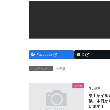
Facebook
X
その他
カテゴリー
その他
前の記事
柴山沼イル
業 本日か
います！