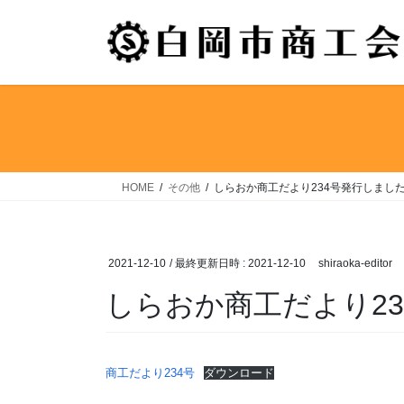
コ
ナ
ン
ビ
テ
ゲ
ン
ー
ツ
シ
へ
ョ
ス
ン
キ
に
ッ
移
HOME
その他
しらおか商工だより234号発行しまし
プ
動
2021-12-10
/ 最終更新日時 :
2021-12-10
shiraoka-editor
しらおか商工だより2
商工だより234号
ダウンロード