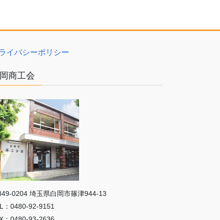
ライバシーポリシー
岡商工会
349-0204 埼⽟県⽩岡市篠津944-13
L：0480-92-9151
X：0480-93-2636