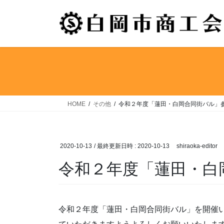
コ
ナ
ン
ビ
テ
ゲ
ン
ー
ツ
シ
へ
ョ
ス
ン
キ
に
ッ
移
HOME
その他
令和２年度「蓮田・白岡合同街バル」
プ
動
2020-10-13
/ 最終更新日時 :
2020-10-13
shiraoka-editor
令和２年度「蓮田・白
令和２年度「蓮田・白岡合同街バル」を開催